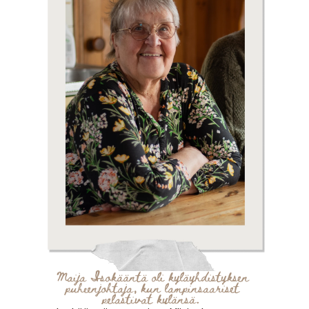
Maija Isokääntä oli kyläyhdistyksen 
puheenjohtaja, kun lampinsaariset 
pelastivat kylänsä.  