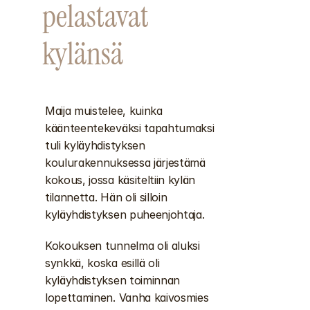
pelastavat 
kylänsä
Maija muistelee, kuinka 
käänteentekeväksi tapahtumaksi 
tuli kyläyhdistyksen 
koulurakennuksessa järjestämä 
kokous, jossa käsiteltiin kylän 
tilannetta. Hän oli silloin 
kyläyhdistyksen puheenjohtaja. 
Kokouksen tunnelma oli aluksi 
synkkä, koska esillä oli 
kyläyhdistyksen toiminnan 
lopettaminen. Vanha kaivosmies 