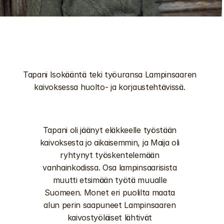
Tapani Isokääntä teki työuransa Lampinsaaren 
kaivoksessa huolto- ja korjaustehtävissä. 
Tapani oli jäänyt eläkkeelle työstään 
kaivoksesta jo aikaisemmin, ja Maija oli 
ryhtynyt työskentelemään 
vanhainkodissa. Osa lampinsaarisista 
muutti etsimään työtä muualle 
Suomeen. Monet eri puolilta maata 
alun perin saapuneet Lampinsaaren 
kaivostyöläiset lähtivät 