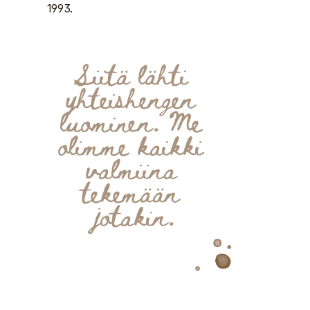
1993. 
Siitä lähti 
yhteishengen 
luominen. Me 
olimme kaikki 
valmiina 
tekemään 
jotakin.