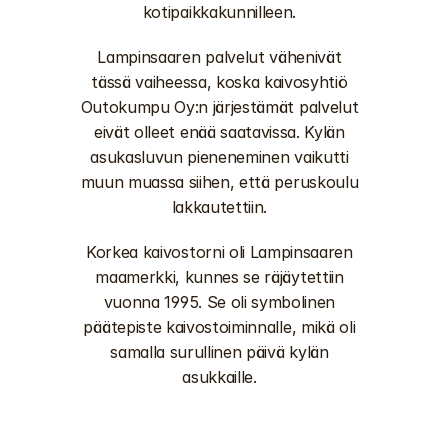
kotipaikkakunnilleen. 
Lampinsaaren palvelut vähenivät 
tässä vaiheessa, koska kaivosyhtiö 
Outokumpu Oy:n järjestämät palvelut 
eivät olleet enää saatavissa. Kylän 
asukasluvun pieneneminen vaikutti 
muun muassa siihen, että peruskoulu 
lakkautettiin. 
Korkea kaivostorni oli Lampinsaaren 
maamerkki, kunnes se räjäytettiin 
vuonna 1995. Se oli symbolinen 
päätepiste kaivostoiminnalle, mikä oli 
samalla surullinen päivä kylän 
asukkaille. 