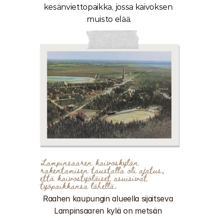
kesänviettopaikka, jossa kaivoksen 
muisto elää.
Lampinsaaren kaivoskylän 
rakentamisen taustalla oli ajatus, 
että kaivostyöläiset asuisivat 
työpaikkansa lähellä. 
Raahen kaupungin alueella sijaitseva 
Lampinsaaren kylä on metsän 