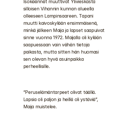
Isokäännät muuttivat Ylivieskasta 
silloisen Vihannin kunnan alueella 
olleeseen Lampinsaareen. Tapani 
muutti kaivoskylään ensimmäisenä, 
minkä jälkeen Maija ja lapset saapuivat 
sinne vuonna 1972. Maijalla oli kylään 
saapuessaan vain vähän tietoja 
paikasta, mutta sitten hän huomasi 
sen olevan hyvä asuinpaikka 
perheellisille. 
”Peruselämäntarpeet olivat täällä. 
Lapsia oli paljon ja heillä oli ystäviä”, 
Maija muistelee. 