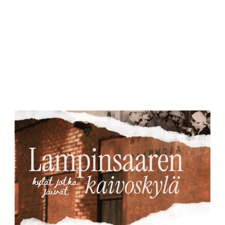
kylät jotka 
jäivät